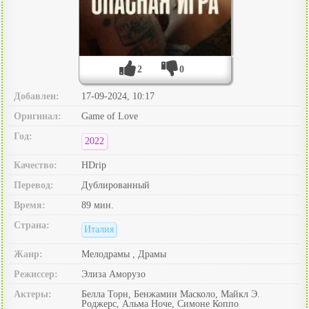
2
0
Добавлен:
17-09-2024, 10:17
Оригинал:
Game of Love
Год:
2022
Качество:
HDrip
Перевод:
Дублированный
Время:
89 мин.
Страна:
Италия
Жанр:
Мелодрамы , Драмы
Режиссер:
Элиза Аморузо
Актеры:
Белла Торн, Бенжамин Масколо, Майкл Э.
Роджерс, Альма Ноче, Симоне Коппо