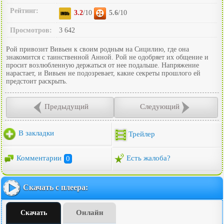
Рейтинг:
3.2
/10
5.6
/10
Просмотров:
3 642
Рой привозит Вивьен к своим родным на Сицилию, где она
знакомится с таинственной Анной. Рой не одобряет их общение и
просит возлюбленную держаться от нее подальше. Напряжение
нарастает, и Вивьен не подозревает, какие секреты прошлого ей
предстоит раскрыть.
Предыдущий
Следующий
В закладки
Трейлер
Комментарии
0
Есть жалоба?
Скачать с плеера:
Онлайн
Скачать