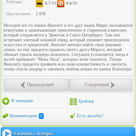
Рейтинг:
4.7
/10
6.6
/10
Просмотров:
2 878
Молодой кот по имени Винсент и его друг мышь Морис оказываются
втянутыми в захватывающее приключение в старинном клавесине,
который отправляется в Эрмитаж в Санкт-Петербурге. Там они
встречают элитный кошачий отряд, который охраняет произведения
искусства от вредителей. Винсент мечтает найти свою кошачью
семью, но ему придется скрывать своего друга Мориса, который
обожает грызть шедевры живописи. Ситуация усложняется, когда в
музей прибывает "Мона Лиза", которую хотят похитить. Теперь
Винсенту придется проявить всю свою изворотливость и смелость,
чтобы спасти шедевр и завоевать любовь кошки по имени Клеопатра.
Предыдущий
Следующий
В закладки
Трейлер
Комментарии
0
Есть жалоба?
Скачать с плеера: