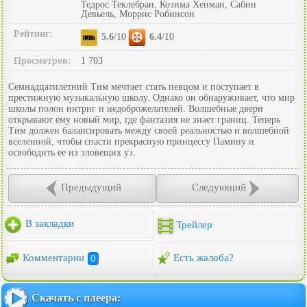
Тедрос Теклебран, Козима Хенман, Сабин
Девьель, Моррис Робинсон
Рейтинг:
5.6
/10
6.4
/10
Просмотров:
1 703
Семнадцатилетний Тим мечтает стать певцом и поступает в
престижную музыкальную школу. Однако он обнаруживает, что мир
школы полон интриг и недоброжелателей. Волшебные двери
открывают ему новый мир, где фантазия не знает границ. Теперь
Тим должен балансировать между своей реальностью и волшебной
вселенной, чтобы спасти прекрасную принцессу Памину и
освободить ее из зловещих уз.
Предыдущий
Следующий
В закладки
Трейлер
Комментарии
0
Есть жалоба?
Скачать с плеера: