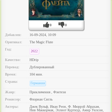
0
0
Добавлен:
16-09-2024, 10:09
Оригинал:
The Magic Flute
Год:
2022
Качество:
HDrip
Перевод:
Дублированный
Время:
104 мин.
Страна:
Германия
Жанр:
Приключения , Фэнтези
Режиссер:
Флориан Сигль
Актеры:
Джек Вульф, Иван Реон, Ф. Мюррэй Абрахам,
Нив Маккормак, Эллиот Куртиур, Амир Уилсон,