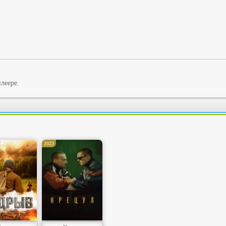
леере.
2023