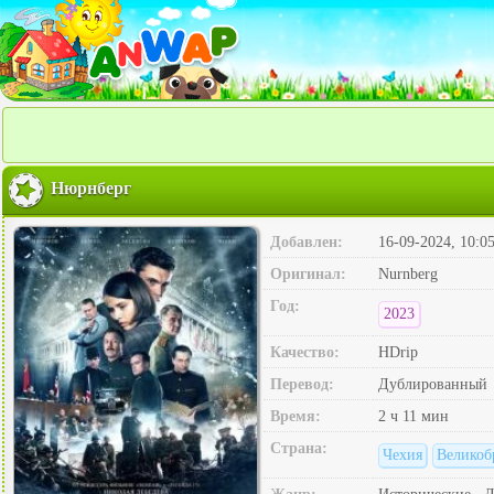
Нюрнберг
Добавлен:
16-09-2024, 10:0
Оригинал:
Nurnberg
Год:
2023
Качество:
HDrip
Перевод:
Дублированный
Время:
2 ч 11 мин
Страна:
Чехия
Великоб