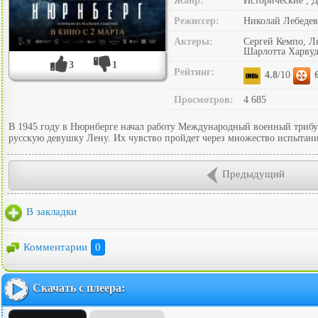
Жанр:
Исторические , 
Режиссер:
Николай Лебедев
Актеры:
Сергей Кемпо, Л
Шарлотта Харвуд
3
1
Рейтинг:
4.8
/10
Просмотров:
4 685
В 1945 году в Нюрнберге начал работу Международный военный трибун
русскую девушку Лену. Их чувство пройдет через множество испытаний
Предыдущий
В закладки
Комментарии
0
Скачать с плеера: