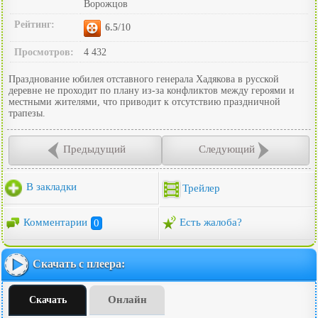
Ворожцов
Рейтинг:
6.5
/10
Просмотров:
4 432
Празднование юбилея отставного генерала Хадякова в русской
деревне не проходит по плану из-за конфликтов между героями и
местными жителями, что приводит к отсутствию праздничной
трапезы.
Предыдущий
Следующий
В закладки
Трейлер
Комментарии
0
Есть жалоба?
Скачать с плеера:
Онлайн
Скачать