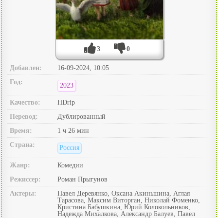
3
0
Добавлен:
16-09-2024, 10:05
Год:
2023
Качество:
HDrip
Перевод:
Дублированный
Время:
1 ч 26 мин
Страна:
Россия
Жанр:
Комедии
Режиссер:
Роман Прыгунов
Актеры:
Павел Деревянко, Оксана Акиньшина, Аглая
Тарасова, Максим Виторган, Николай Фоменко,
Кристина Бабушкина, Юрий Колокольников,
Надежда Михалкова, Александр Балуев, Павел