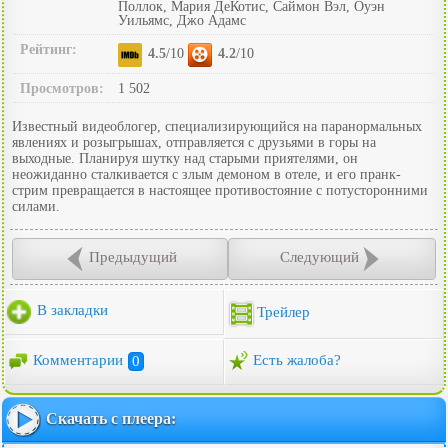
Поллок, Мария ДеКотис, Саймон Вэл, Оуэн
Уильямс, Джо Адамс
Рейтинг:
4.5
/10
4.2
/10
Просмотров:
1 502
Известный видеоблогер, специализирующийся на паранормальных
явлениях и розыгрышах, отправляется с друзьями в горы на
выходные. Планируя шутку над старыми приятелями, он
неожиданно сталкивается с злым демоном в отеле, и его пранк-
стрим превращается в настоящее противостояние с потусторонними
силами.
Предыдущий
Следующий
В закладки
Трейлер
Комментарии
0
Есть жалоба?
Скачать с плеера: