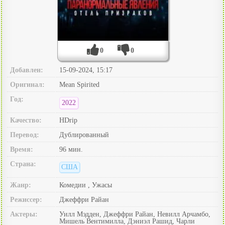
0
0
Добавлен:
15-09-2024, 15:17
Оригинал:
Mean Spirited
Год:
2022
Качество:
HDrip
Перевод:
Дублированный
Время:
96 мин.
Страна:
США
Жанр:
Комедии , Ужасы
Режиссер:
Джеффри Райан
Актеры:
Уилл Мэдден, Джеффри Райан, Невилл Арчамбо,
Мишель Вентимилла, Дэниэл Рашид, Чарли