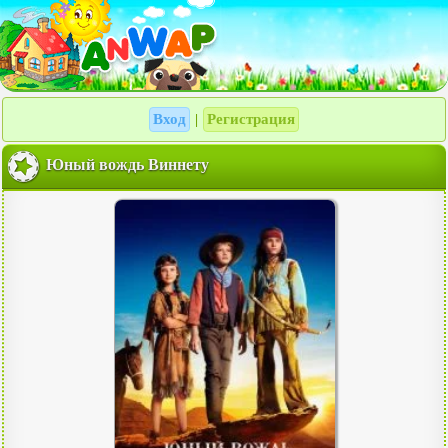
Вход
Регистрация
|
Юный вождь Виннету