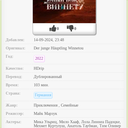
0
0
Добавлен:
14-09-2024, 23:48
Оригинал:
Der junge Häuptling Winnetou
Год:
2022
Качество:
HDrip
Перевод:
Дублированный
Время:
103 мин.
Страна:
Германия
Жанр:
Приключения , Семейные
Режиссер:
Майк Марзук
Актеры:
Мика Ульриц, Мило Хааф, Лола Линнеа Падоцке,
Мехмет Куртулуш, Анатоль Таубман, Тим Оливер