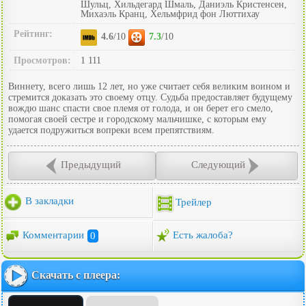
Шульц, Хильдегард Шмаль, Даниэль Кристенсен,
Михаэль Кранц, Хельмфрид фон Люттихау
Рейтинг:
4.6
/10
7.3
/10
Просмотров:
1 111
Виннету, всего лишь 12 лет, но уже считает себя великим воином и
стремится доказать это своему отцу. Судьба предоставляет будущему
вождю шанс спасти свое племя от голода, и он берет его смело,
помогая своей сестре и городскому мальчишке, с которым ему
удается подружиться вопреки всем препятствиям.
Предыдущий
Следующий
В закладки
Трейлер
Комментарии
0
Есть жалоба?
Скачать с плеера: