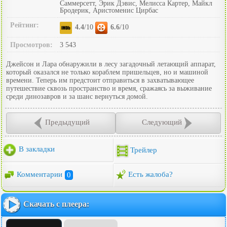
Саммерсетт, Эрик Дэвис, Мелисса Картер, Майкл
Бродерик, Аристоменис Цирбас
Рейтинг:
4.4
/10
6.6
/10
Просмотров:
3 543
Джейсон и Лара обнаружили в лесу загадочный летающий аппарат,
который оказался не только кораблем пришельцев, но и машиной
времени. Теперь им предстоит отправиться в захватывающее
путешествие сквозь пространство и время, сражаясь за выживание
среди динозавров и за шанс вернуться домой.
Предыдущий
Следующий
В закладки
Трейлер
Комментарии
0
Есть жалоба?
Скачать с плеера: