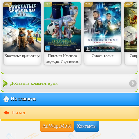
2023
2023
2022
2022
<
>
Хвостатые пришельцы
Питомец Юрского
Сквозь время
Сокр
периода. Утраченная
тайна
Добавить комментарий
На главную
Назад
AnWap.Mobi
Контакты