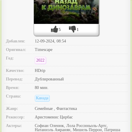
5
1
Добавлен:
12-09-2024, 08:54
Оригинал:
Timescape
Год:
2022
Качество:
HDrip
Перевод:
Дублированный
Время:
80 мин.
Страна:
Канада
Жанр:
Семейные , Фантастика
Режиссер:
Аристоменис Цирбас
Актеры:
Софиан Оленюк, Лола Россиньоль-Артс,
Натаниэль Амранян, Мишель Перрон, Патриша