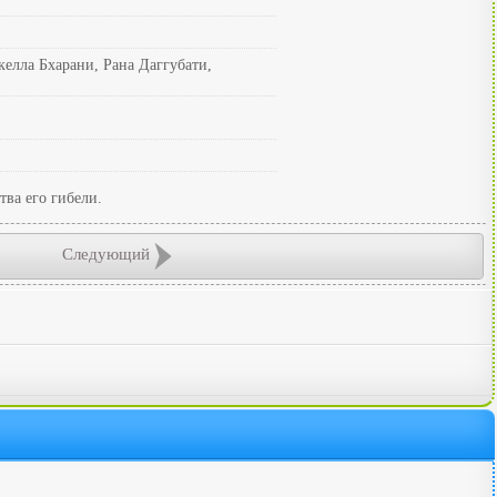
елла Бхарани, Рана Даггубати,
тва его гибели.
Следующий