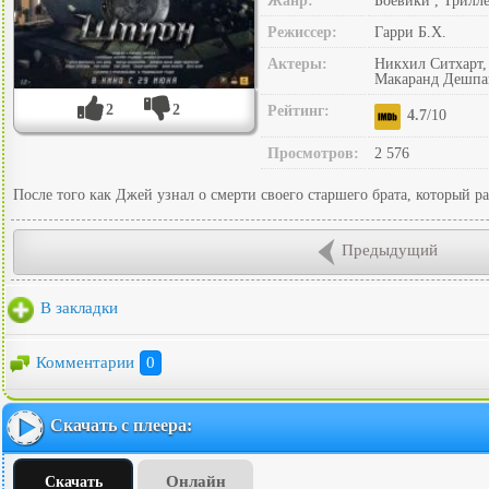
Жанр:
Боевики , Трилл
Режиссер:
Гарри Б.Х.
Актеры:
Никхил Ситхарт,
Макаранд Дешпан
2
2
Рейтинг:
4.7
/10
Просмотров:
2 576
После того как Джей узнал о смерти своего старшего брата, который р
Предыдущий
В закладки
Комментарии
0
Скачать с плеера:
Онлайн
Скачать