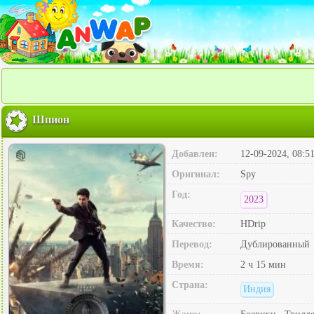
Шпион
Добавлен:
12-09-2024, 08:5
Оригинал:
Spy
Год:
2023
Качество:
HDrip
Перевод:
Дублированный
Время:
2 ч 15 мин
Страна:
Индия