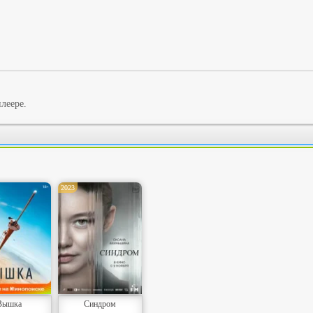
леере.
2023
Вышка
Синдром