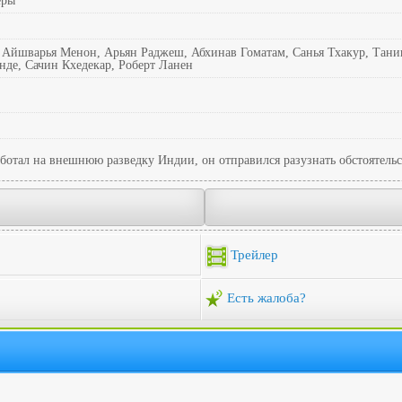
еры
 Айшварья Менон, Арьян Раджеш, Абхинав Гоматам, Санья Тхакур, Таник
де, Сачин Кхедекар, Роберт Ланен
аботал на внешнюю разведку Индии, он отправился разузнать обстоятельс
Трейлер
Есть жалоба?