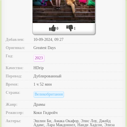
0
1
Добавлен:
10-09-2024, 09:27
Оригинал:
Greatest Days
Год:
2023
Качество:
HDrip
Перевод:
Дублированный
Время:
1 ч 52 мин
Страна:
Великобритания
Жанр:
Драмы
Режиссер:
Коки Гидройч
Актеры:
Эшлин Би, Амака Окафор, Элис Лоу, Джейд
Адамс, Лара Макдоннел, Нанди Хадсон, Элиза