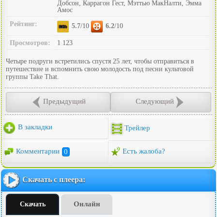
Добсон, Каррагон Гест, Мэттью МакНалти, Эмма
Амос
Рейтинг:
5.7
/10
6.2
/10
Просмотров:
1 123
Четыре подруги встретились спустя 25 лет, чтобы отправиться в
путешествие и вспомнить свою молодость под песни культовой
группы Take That.
Предыдущий
Следующий
В закладки
Трейлер
Комментарии
0
Есть жалоба?
Скачать с плеера:
Онлайн
Скачать