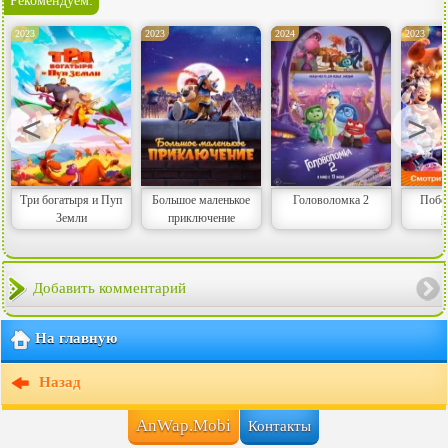
Рекомендуем:
2023
2023
2024
2023
<
>
Три богатыря и Пуп
Большое маленькое
Головоломка 2
Побег
Земли
приключение
р
Добавить комментарий
На главную
Назад
AnWap.Mobi
Контакты