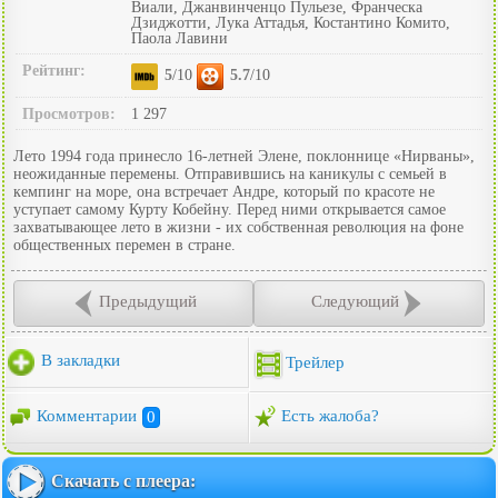
Виали, Джанвинченцо Пульезе, Франческа
Дзиджотти, Лука Аттадья, Костантино Комито,
Паола Лавини
Рейтинг:
5
/10
5.7
/10
Просмотров:
1 297
Лето 1994 года принесло 16-летней Элене, поклоннице «Нирваны»,
неожиданные перемены. Отправившись на каникулы с семьей в
кемпинг на море, она встречает Андре, который по красоте не
уступает самому Курту Кобейну. Перед ними открывается самое
захватывающее лето в жизни - их собственная революция на фоне
общественных перемен в стране.
Предыдущий
Следующий
В закладки
Трейлер
Комментарии
0
Есть жалоба?
Скачать с плеера: