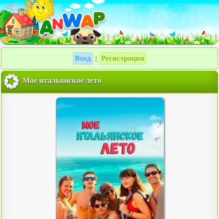
Вход
Регистрация
|
Мое итальянское лето