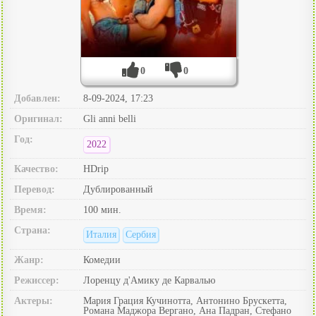
0
0
Добавлен:
8-09-2024, 17:23
Оригинал:
Gli anni belli
Год:
2022
Качество:
HDrip
Перевод:
Дублированный
Время:
100 мин.
Страна:
Италия
Сербия
Жанр:
Комедии
Режиссер:
Лоренцу д'Амику де Карвалью
Актеры:
Мария Грация Кучинотта, Антонино Брускетта,
Романа Маджора Вергано, Ана Падран, Стефано