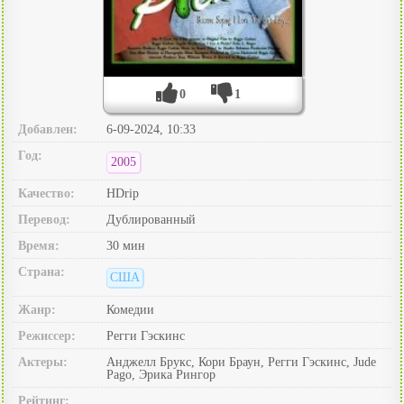
0
1
Добавлен:
6-09-2024, 10:33
Год:
2005
Качество:
HDrip
Перевод:
Дублированный
Время:
30 мин
Страна:
США
Жанр:
Комедии
Режиссер:
Регги Гэскинс
Актеры:
Анджелл Брукс, Кори Браун, Регги Гэскинс, Jude
Pago, Эрика Рингор
Рейтинг: