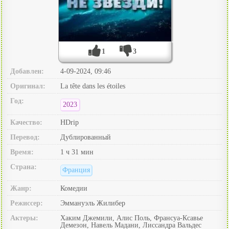
1
3
Добавлен:
4-09-2024, 09:46
Оригинал:
La tête dans les étoiles
Год:
2023
Качество:
HDrip
Перевод:
Дублированный
Время:
1 ч 31 мин
Страна:
Франция
Жанр:
Комедии
Режиссер:
Эммануэль Жилибер
Актеры:
Хаким Джемили, Алис Поль, Франсуа-Ксавье
Демезон, Навель Мадани, Лиссандра Вальдес