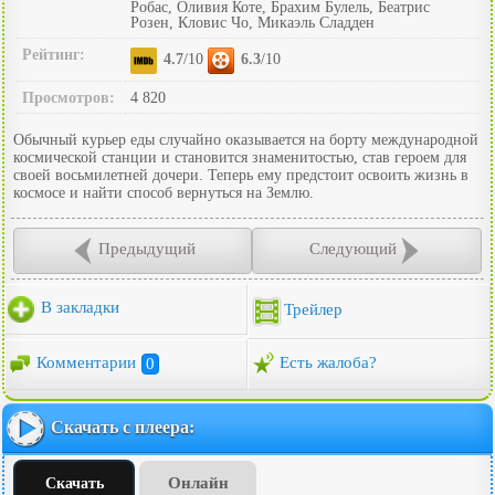
Робас, Оливия Коте, Брахим Булель, Беатрис
Розен, Кловис Чо, Микаэль Сладден
Рейтинг:
4.7
/10
6.3
/10
Просмотров:
4 820
Обычный курьер еды случайно оказывается на борту международной
космической станции и становится знаменитостью, став героем для
своей восьмилетней дочери. Теперь ему предстоит освоить жизнь в
космосе и найти способ вернуться на Землю.
Предыдущий
Следующий
В закладки
Трейлер
Комментарии
0
Есть жалоба?
Скачать с плеера:
Онлайн
Скачать