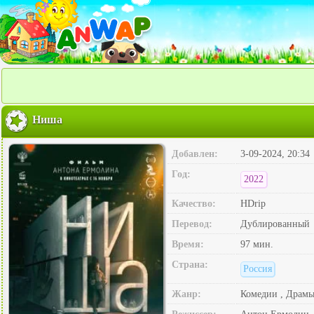
Ниша
Добавлен:
3-09-2024, 20:34
Год:
2022
Качество:
HDrip
Перевод:
Дублированный
Время:
97 мин.
Страна:
Россия
Жанр:
Комедии , Драм