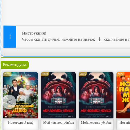
Инструкция!
Чтобы скачать фильм, нажмите на значок
скачивание в п
Рекомендуем:
2023
2023
2023
2022
<
Новогодний шеф
Мой ленивец-убийца
Мой ленивец-убийца
Новый 