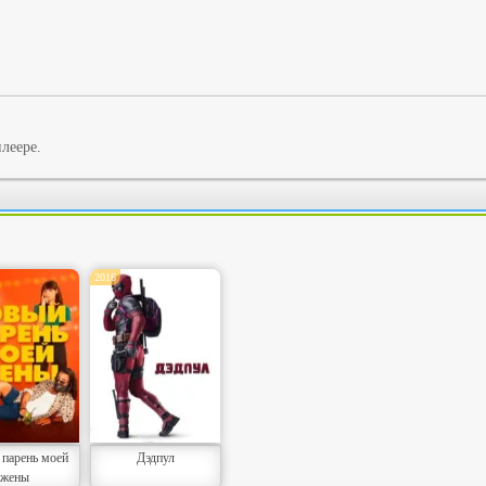
леере.
2016
парень моей
Дэдпул
жены