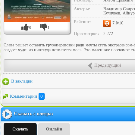
Режиссер:
Антон Ермолин
Актеры:
Владимир Свирск
Куличков, Айнур
Рейтинг:
7.0
/10
0
1
Просмотров:
2 272
Слава решает оставить грузоперевозки ради мечты стать экстрасенсом-
создает чудо: из ниоткуда появляется моль. Это маленькое насекомое
Предыдущий
В закладки
Комментарии
0
Скачать с плеера:
Онлайн
Скачать