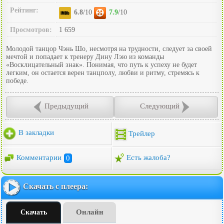
Рейтинг:
6.8
/10
7.9
/10
Просмотров:
1 659
Молодой танцор Чэнь Шо, несмотря на трудности, следует за своей
мечтой и попадает к тренеру Дину Лэю из команды
«Восклицательный знак». Понимая, что путь к успеху не будет
легким, он остается верен танцполу, любви и ритму, стремясь к
победе.
Предыдущий
Следующий
В закладки
Трейлер
Комментарии
0
Есть жалоба?
Скачать с плеера:
Онлайн
Скачать