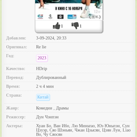
1
1
Добавлен:
3-09-2024, 20:33
Оригинал:
Re lie
Год:
2023
Качество:
HDrip
Перевод:
Дублированный
Время:
2 ч 4 мин
Страна:
Китай
Жанр:
Комедии , Драмы
Режиссер:
Дун Чэнпэн
Актеры:
Хуан Бо, Ван Ибо, Лю Миньтао, Юэ Юньпэн, Сун
Цзуэр, Сяо Шэньян, Чжан Цзысян, Цзян Лун, Liao
Bo, Чу Сяосян