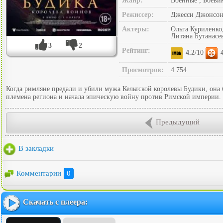
Жанр:
Военные , Боеви
Режиссер:
Джесси Джонсо
Актеры:
Ольга Куриленко
Литяна Бутанасе
3
2
Рейтинг:
4.2
/10
Просмотров:
4 754
Когда римляне предали и убили мужа Кельтской королевы Будики, она 
племена региона и начала эпическую войну против Римской империи.
Предыдущий
В закладки
Комментарии
0
Скачать с плеера: