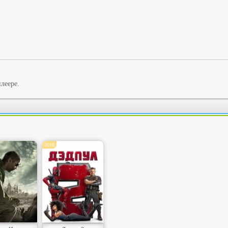
леере.
2018