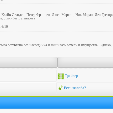
ки
н
, Клайв Стэнден, Петер Францен, Люси Мартин, Ник Моран, Лео Грегор
ва, Лилибет Бутанасева
4.6
/10
была оставлена без наследника и лишилась земель и имущества. Однако,
Трейлер
Есть жалоба?