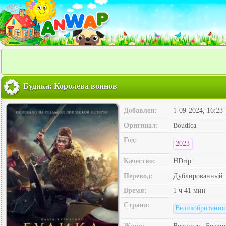
Будика: Королева воинов
Добавлен:
1-09-2024, 16:23
Оригинал:
Boudica
Год:
2023
Качество:
HDrip
Перевод:
Дублированный
Время:
1 ч 41 мин
Страна:
Великобритания