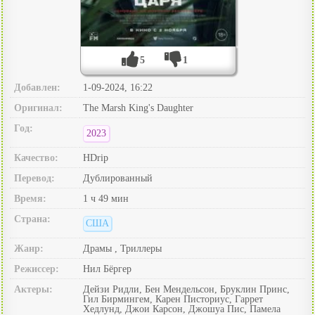
5
1
Добавлен:
1-09-2024, 16:22
Оригинал:
The Marsh King's Daughter
Год:
2023
Качество:
HDrip
Перевод:
Дублированный
Время:
1 ч 49 мин
Страна:
США
Жанр:
Драмы , Триллеры
Режиссер:
Нил Бёргер
Актеры:
Дейзи Ридли, Бен Мендельсон, Бруклин Принс,
Гил Бирмингем, Карен Писториус, Гаррет
Хедлунд, Джои Карсон, Джошуа Пис, Памела