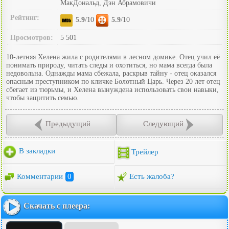
МакДональд, Дэн Абрамовичи
Рейтинг:
5.9
/10
5.9
/10
Просмотров:
5 501
10-летняя Хелена жила с родителями в лесном домике. Отец учил её
понимать природу, читать следы и охотиться, но мама всегда была
недовольна. Однажды мама сбежала, раскрыв тайну - отец оказался
опасным преступником по кличке Болотный Царь. Через 20 лет отец
сбегает из тюрьмы, и Хелена вынуждена использовать свои навыки,
чтобы защитить семью.
Предыдущий
Следующий
В закладки
Трейлер
Комментарии
0
Есть жалоба?
Скачать с плеера: