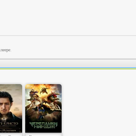
леере.
2014