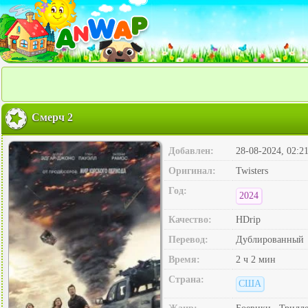
Смерч 2
Добавлен:
28-08-2024, 02:2
Оригинал:
Twisters
Год:
2024
Качество:
HDrip
Перевод:
Дублированный
Время:
2 ч 2 мин
Страна:
США