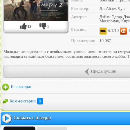
Жанр:
Боевики , Трилл
Режиссер:
Ли Айзек Чун
Актеры:
Дэйзи Эдгар-Джо
Маккормак, Кир
12
1
Рейтинг:
6.7
/10
Просмотров:
10 087
Молодые исследователи с необычными увлечениями охотятся за смерча
настоящим стихийным бедствием, осознавая опасность своего хобби. Те
Предыдущий
В закладки
Комментарии
0
Скачать с плеера: