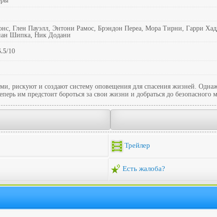
еры
нс, Глен Пауэлл, Энтони Рамос, Брэндон Переа, Мора Тирни, Гарри Ха
нан Шипка, Ник Додани
6.5
/10
ми, рискуют и создают систему оповещения для спасения жизней. Однаж
перь им предстоит бороться за свои жизни и добраться до безопасного м
Трейлер
Есть жалоба?