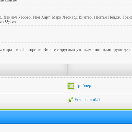
минальные
, Дэниэл Уэббер, Иэн Харт, Марк Леонард Винтер, Нэйтан Пейдж, Гран
ей Оутен
м мира – в «Претории». Вместе с другими узниками они планируют дерз
Трейлер
Есть жалоба?