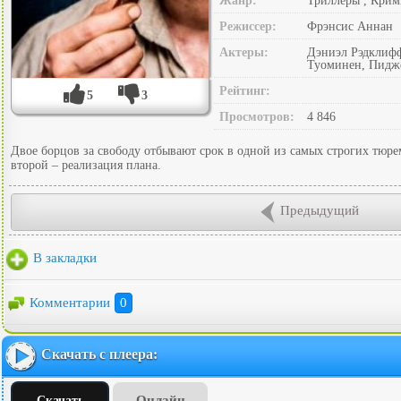
Жанр:
Триллеры , Кри
Режиссер:
Фрэнсис Аннан
Актеры:
Дэниэл Рэдклифф
Туоминен, Пидж
Рейтинг:
5
3
Просмотров:
4 846
Двое борцов за свободу отбывают срок в одной из самых строгих тюре
второй – реализация плана.
Предыдущий
В закладки
Комментарии
0
Скачать с плеера:
Онлайн
Скачать