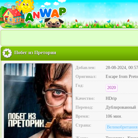
Побег из Претории
Добавлен:
28-08-2024, 00:5
Оригинал:
Escape from Preto
Год:
2020
Качество:
HDrip
Перевод:
Дублированный
Время:
106 мин.
Страна:
Великобритания