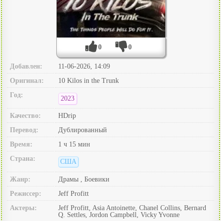
0
0
Добавлен:
11-06-2026, 14:09
Оригинал:
10 Kilos in the Trunk
Год:
2023
Качество:
HDrip
Перевод:
Дублированный
Время:
1 ч 15 мин
Страна:
США
Жанр:
Драмы , Боевики
Режиссер:
Jeff Profitt
Актеры:
Jeff Profitt, Asia Antoinette, Chanel Collins, Bernard
Q. Settles, Jordon Campbell, Vicky Yvonne