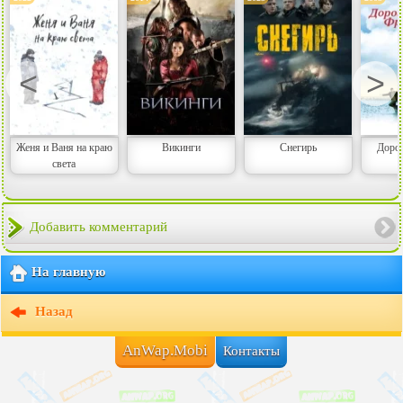
<
>
Женя и Ваня на краю
Викинги
Снегирь
Доро
света
Добавить комментарий
На главную
Назад
AnWap.Mobi
Контакты