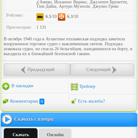
д'Амико, Йоханнес Вирикс, Джузеппе Брунетти,
Тим Дайш, Артуро Музелли, Джулио Греко
Рейтинг:
6.5
/10
6.3
/10
Просмотров:
1 131
В октябре 1940 года в Атлантике итальянская подлодка заметила
вооруженное торговое судно с выключенным светом. Подлодка
атаковала судно, но спасла 26 бельгийцев, находившихся на борту, и
высадила их в ближайшей безопасной гавани.
Предыдущий
Следующий
В закладки
Трейлер
Комментарии
0
Есть жалоба?
Скачать с плеера:
Онлайн
Скачать