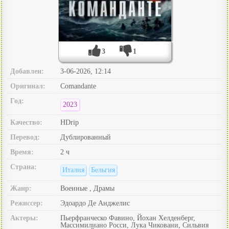
3
1
Добавлен:
3-06-2026, 12:14
Оригинал:
Comandante
Год:
2023
Качество:
HDrip
Перевод:
Дублированный
Время:
2 ч
Страна:
Италия
Бельгия
Жанр:
Военные , Драмы
Режиссер:
Эдоардо Де Анджелис
Актеры:
Пьерфранческо Фавино, Йохан Хелденберг,
Массимилиано Росси, Лука Чиковани, Сильвия