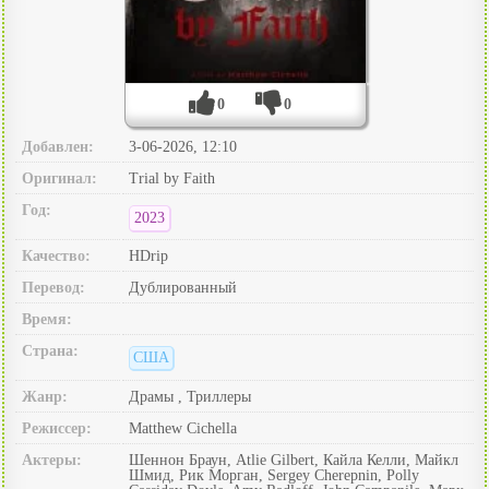
0
0
Добавлен:
3-06-2026, 12:10
Оригинал:
Trial by Faith
Год:
2023
Качество:
HDrip
Перевод:
Дублированный
Время:
Страна:
США
Жанр:
Драмы , Триллеры
Режиссер:
Matthew Cichella
Актеры:
Шеннон Браун, Atlie Gilbert, Кайла Келли, Майкл
Шмид, Рик Морган, Sergey Cherepnin, Polly