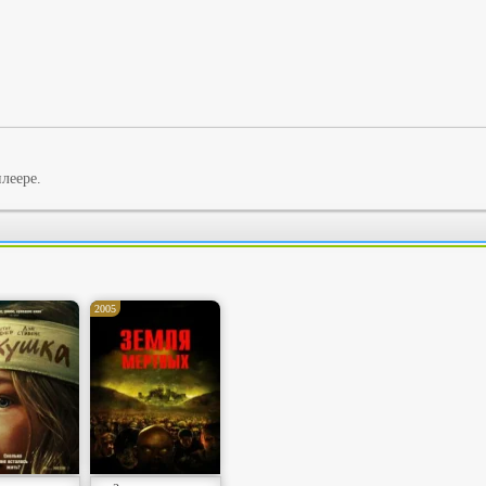
леере.
2005