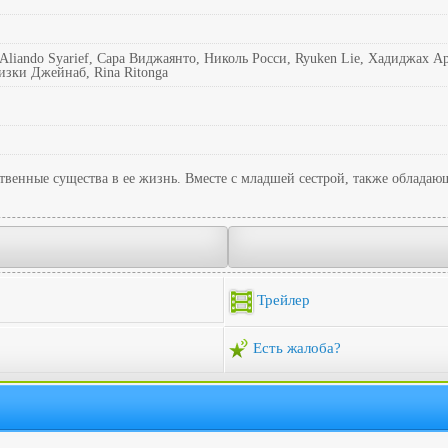
liando Syarief, Сара Виджаянто, Николь Росси, Ryuken Lie, Хадиджах А
изки Джейнаб, Rina Ritonga
ественные существа в ее жизнь. Вместе с младшей сестрой, также облада
Трейлер
Есть жалоба?