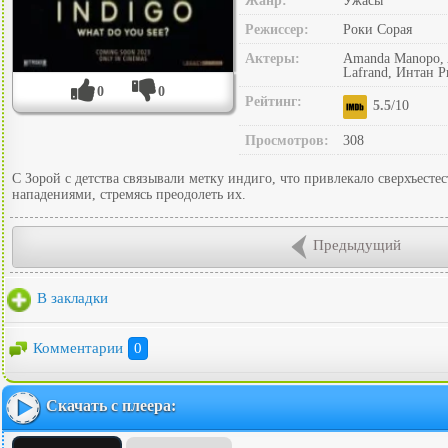
Жанр:
Ужасы
Режиссер:
Роки Сорая
Актеры:
Amanda Manopo, A
Lafrand, Интан Р
0
0
Рейтинг:
5.5
/10
Просмотров:
308
С Зорой с детства связывали метку индиго, что привлекало сверхъест
нападениями, стремясь преодолеть их.
Предыдущий
В закладки
Комментарии
0
Скачать с плеера: