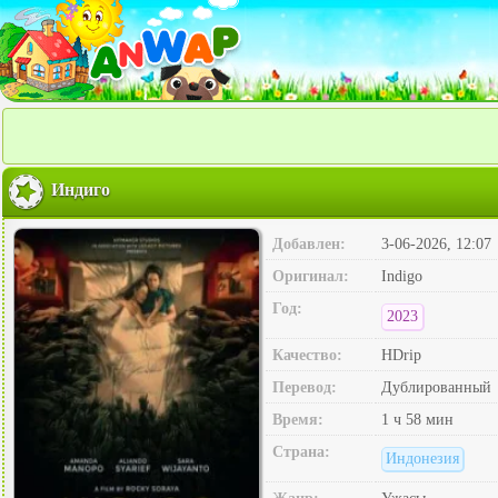
Индиго
Добавлен:
3-06-2026, 12:07
Оригинал:
Indigo
Год:
2023
Качество:
HDrip
Перевод:
Дублированный
Время:
1 ч 58 мин
Страна:
Индонезия