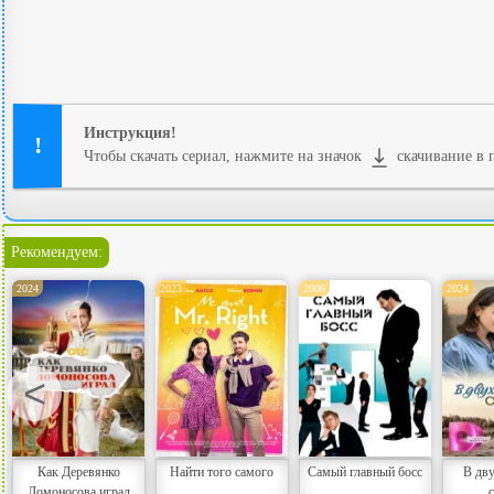
Инструкция!
Чтобы скачать сериал, нажмите на значок
скачивание в 
Рекомендуем:
2024
2023
2006
2024
<
Как Деревянко
Найти того самого
Самый главный босс
В дву
Ломоносова играл
с