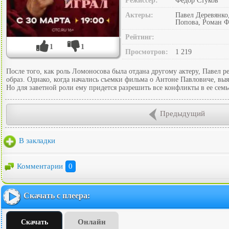
Режиссер:
Фёдор Стуков
Актеры:
Павел Деревянко
Попова, Роман Ф
Рейтинг:
1
1
Просмотров:
1 219
После того, как роль Ломоносова была отдана другому актеру, Павел 
образ. Однако, когда начались съемки фильма о Антоне Павловиче, выя
Но для заветной роли ему придется разрешить все конфликты в ее семь
Предыдущий
В закладки
Комментарии
0
Скачать с плеера:
Онлайн
Скачать