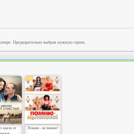
плеере. Предварительно выбрав нужную серию.
2015
х шагах от
Помню - не помню!
частья