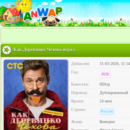
Как Деревянко Чехова играл
Добавлен:
31-03-2026, 11:14
Год:
2026
Качество:
HDrip
Перевод:
Дублированный
Время:
24 мин
Страна:
Россия
Жанр:
Комедии