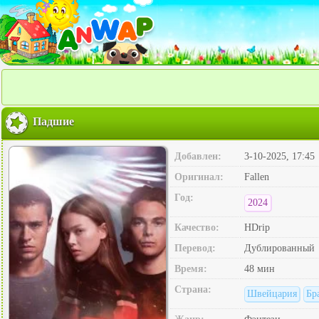
Падшие
Добавлен:
3-10-2025, 17:45
Оригинал:
Fallen
Год:
2024
Качество:
HDrip
Перевод:
Дублированный
Время:
48 мин
Страна:
Швейцария
Бр