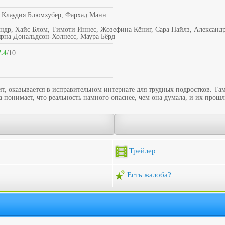
 Клаудия Блюмхубер, Фархад Манн
ндр, Хайс Блом, Тимоти Иннес, Жозефина Кёниг, Сара Найлз, Александр
рна Дональдсон-Холнесс, Маура Бёрд
7.4
/10
т, оказывается в исправительном интернате для трудных подростков. Та
понимает, что реальность намного опаснее, чем она думала, и их прошло
Трейлер
Есть жалоба?