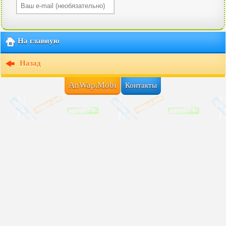
На главную
Назад
AnWap.Mobi
Контакты