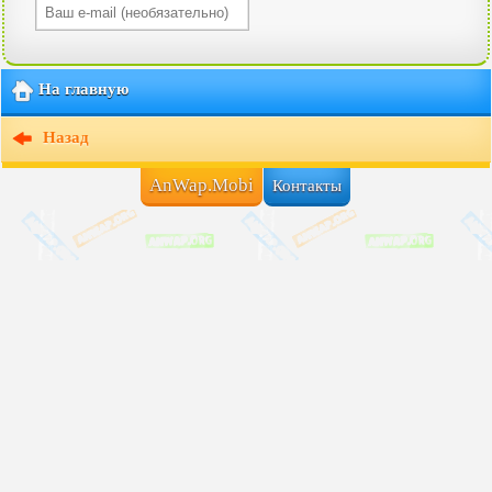
На главную
Назад
AnWap.Mobi
Контакты