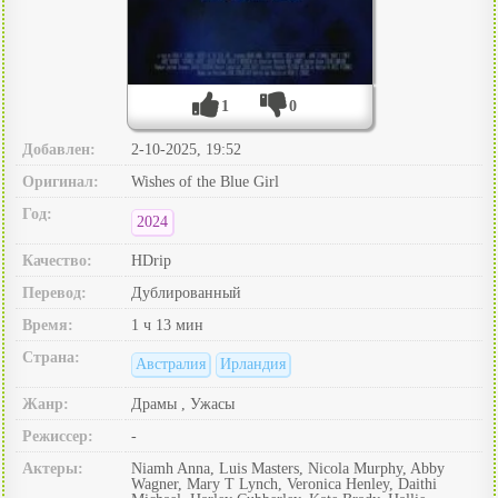
1
0
Добавлен:
2-10-2025, 19:52
Оригинал:
Wishes of the Blue Girl
Год:
2024
Качество:
HDrip
Перевод:
Дублированный
Время:
1 ч 13 мин
Страна:
Австралия
Ирландия
Жанр:
Драмы , Ужасы
Режиссер:
-
Актеры:
Niamh Anna, Luis Masters, Nicola Murphy, Abby
Wagner, Mary T Lynch, Veronica Henley, Daithi