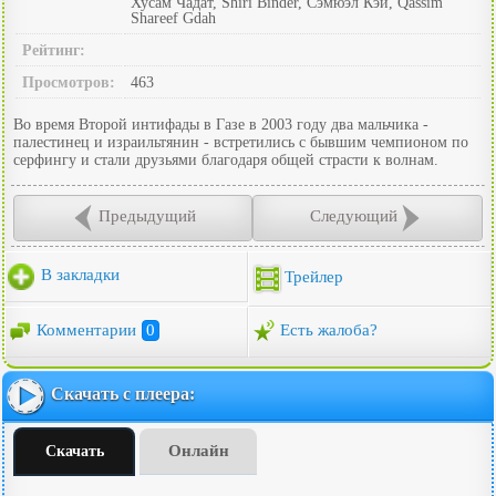
Хусам Чадат, Shiri Binder, Сэмюэл Кэй, Qassim
Shareef Gdah
Рейтинг:
Просмотров:
463
Во время Второй интифады в Газе в 2003 году два мальчика -
палестинец и израильтянин - встретились с бывшим чемпионом по
серфингу и стали друзьями благодаря общей страсти к волнам.
Предыдущий
Следующий
В закладки
Трейлер
Комментарии
0
Есть жалоба?
Скачать с плеера:
Онлайн
Скачать