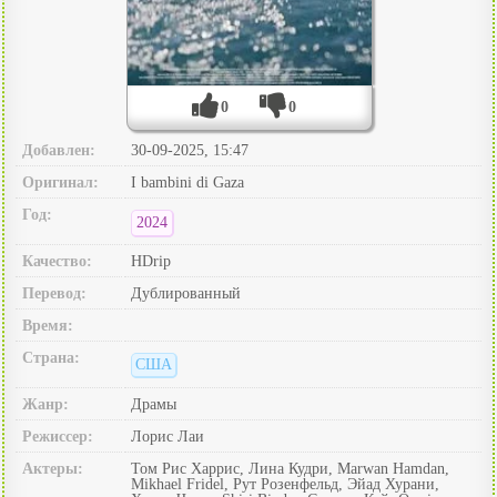
0
0
Добавлен:
30-09-2025, 15:47
Оригинал:
I bambini di Gaza
Год:
2024
Качество:
HDrip
Перевод:
Дублированный
Время:
Страна:
США
Жанр:
Драмы
Режиссер:
Лорис Лаи
Актеры:
Том Рис Харрис, Лина Кудри, Marwan Hamdan,
Mikhael Fridel, Рут Розенфельд, Эйад Хурани,