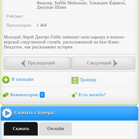
Фишлер, Бобби Мойнахан, Тонанцин Кармело,
Джулиан Шэмп
Рейтинг:
Просмотров:
1 404
Молодой Лерой Джетро Гиббс начинает свою карьеру в военно-
морской следственной службе, расположенной на базе Кэмп-
Пендлтон, как рассказывает история.
Предыдущий
Следующий
В закладки
Трейлер
Комментарии
0
Есть жалоба?
Скачать с плеера:
Онлайн
Скачать