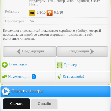
Нордстром, Тай Леклер, Джон Крэйвен, Скотт
Питтс
Рейтинг:
6.8
/10
6.6
/10
Просмотров:
747
Коллекция видеозаписей показывает серийного убийцу, который
наслаждается игрой со своими жертвами, принимая на себя
различные личности.
Предыдущий
Следующий
В закладки
Трейлер
Комментарии
0
Есть жалоба?
Скачать с плеера:
Онлайн
Скачать