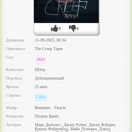
0
0
Добавлен:
15-09-2025, 08:34
Оригинал:
The Creep Tapes
Год:
2024
Качество:
HDrip
Перевод:
Дублированный
Время:
25 мин
Страна:
США
Жанр:
Комедии , Ужасы
Режиссер:
Патрик Брайс
Актеры:
Марк Дюпласс, Джош Рубен, Джош Фэйдем,
Криша Фэйрчайлд, Майк Лучиано, Дэвид