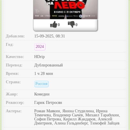
0
0
Добавлен:
15-09-2025, 08:31
Год:
2024
Качество:
HDrip
Перевод:
Дублированный
Время:
1 ч 28 мин
Страна:
Россия
Жанр:
Комедии
Режиссер:
Гарик Петросян
Актеры:
Роман Маякин, Янина Студилина, Ирина
Темичева, Владимир Сычев, Михаил Тарабукин,
София Петрова, Кирилл Жандаров, Алексей
Дмитриев, Алина Гольденберг, Тимофей Зайцев