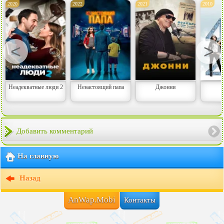
2020
2022
2021
2010
<
>
Неадекватные люди 2
Ненастоящий папа
Джонни
Добавить комментарий
На главную
Назад
AnWap.Mobi
Контакты