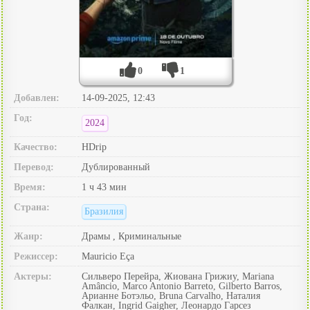
0
1
Добавлен:
14-09-2025, 12:43
Год:
2024
Качество:
HDrip
Перевод:
Дублированный
Время:
1 ч 43 мин
Страна:
Бразилия
Жанр:
Драмы , Криминальные
Режиссер:
Mauricio Eça
Актеры:
Сильверо Перейра, Жиована Грижиу, Mariana
Amâncio, Marco Antonio Barreto, Gilberto Barros,
Арианне Ботэльо, Bruna Carvalho, Наталия
Фалкан, Ingrid Gaigher, Леонардо Гарсез