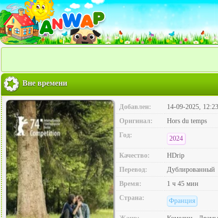
Вне времени
Добавлен:
14-09-2025, 12:2
Оригинал:
Hors du temps
Год:
2024
Качество:
HDrip
Перевод:
Дублированный
Время:
1 ч 45 мин
Страна:
Франция