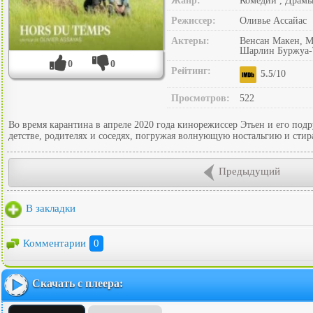
Жанр:
Комедии , Драм
Режиссер:
Оливье Ассайас
Актеры:
Венсан Макен, М
Шарлин Буржуа-Та
0
0
Рейтинг:
5.5
/10
Просмотров:
522
Во время карантина в апреле 2020 года кинорежиссер Этьен и его под
детстве, родителях и соседях, погружая волнующую ностальгию и сти
Предыдущий
В закладки
Комментарии
0
Скачать с плеера: