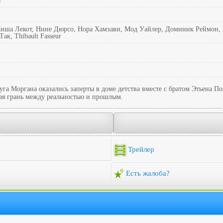
ы
иша Лекот, Нине Дюрсо, Нора Хамзави, Мод Уайлер, Доминик Реймон, M
к, Thibault Fasseur
руга Моргана оказались заперты в доме детства вместе с братом Этьена 
рая грань между реальностью и прошлым.
Трейлер
Есть жалоба?