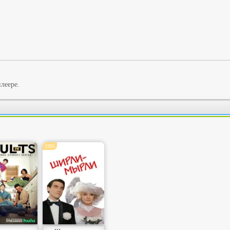
леере.
1995