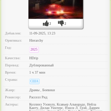
2
2
Добавлен:
11-09-2025, 13:23
Оригинал:
Hierarchy
Год:
2025
Качество:
HDrip
Перевод:
Дублированный
Время:
1 ч 37 мин
Страна:
США
Жанр:
Драмы , Боевики
Режиссер:
Расселл Рид
Актеры:
Коллинз Узовулу, Ксавьер Альварадо, Нейла
Канту, Дилан Уинтерс, Нэнси Л. Грэй, Даррен