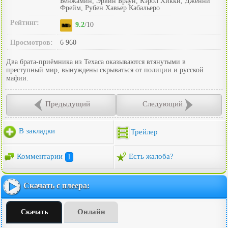
Бенжамин, Эрвин Браун, Кэрол Хикки, Дженни
Фрейм, Рубен Хавьер Кабальеро
Рейтинг:
9.2
/10
Просмотров:
6 960
Два брата-приёмника из Техаса оказываются втянутыми в
преступный мир, вынуждены скрываться от полиции и русской
мафии.
Предыдущий
Следующий
В закладки
Трейлер
Комментарии
1
Есть жалоба?
Скачать с плеера:
Онлайн
Скачать