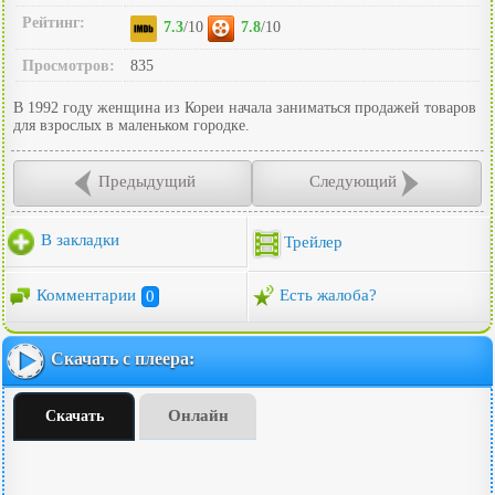
Рейтинг:
7.3
/10
7.8
/10
Просмотров:
835
В 1992 году женщина из Кореи начала заниматься продажей товаров
для взрослых в маленьком городке.
Предыдущий
Следующий
В закладки
Трейлер
Комментарии
0
Есть жалоба?
Скачать с плеера:
Онлайн
Скачать