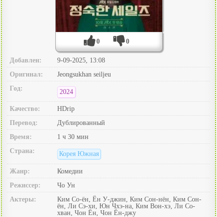
0
0
Добавлен:
9-09-2025, 13:08
Оригинал:
Jeongsukhan seiljeu
Год:
2024
Качество:
HDrip
Перевод:
Дублированный
Время:
1 ч 30 мин
Страна:
Корея Южная
Жанр:
Комедии
Режиссер:
Чо Ун
Актеры:
Ким Со-ён, Ён У-джин, Ким Сон-нён, Ким Сон-
ён, Ли Сэ-хи, Юн Чхэ-на, Ким Вон-хэ, Ли Со-
хван, Чон Ён, Чон Ён-джу