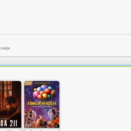
леере.
2022