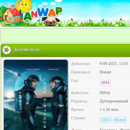
Долгий путь
Добавлен:
9-09-2025, 13:01
Оригинал:
Distant
Год:
2024
Качество:
HDrip
Перевод:
Дублированный
Время:
1 ч 26 мин
Страна:
США
Индия