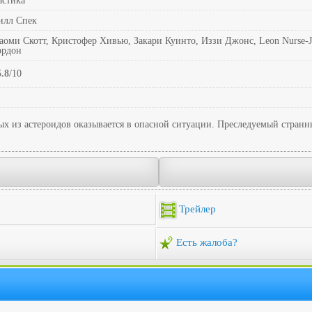
астика
илл Спек
оми Скотт, Кристофер Хивью, Закари Куинто, Иззи Джонс, Leon Nurse-Jos
ордон
5.8
/10
ых из астероидов оказывается в опасной ситуации. Преследуемый странн
Трейлер
Есть жалоба?