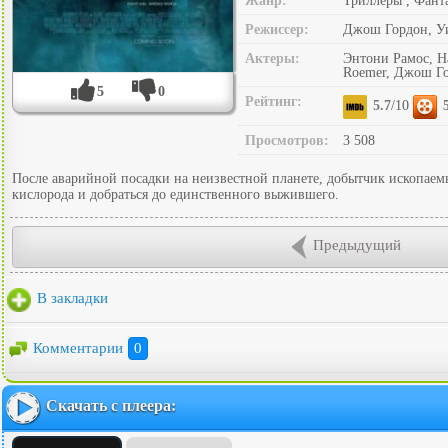
Жанр:
Триллеры , Фант
Режиссер:
Джош Гордон, У
Актеры:
Энтони Рамос, На
Roemer, Джош Г
5
0
Рейтинг:
5.7
/10
Просмотров:
3 508
После аварийной посадки на неизвестной планете, добытчик ископаем
кислорода и добраться до единственного выжившего.
Предыдущий
В закладки
Комментарии
0
Скачать с плеера: