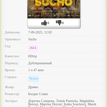
0
0
Добавлен:
7-09-2025, 12:02
Оригинал:
Sucho
Год:
2024
Качество:
HDrip
Перевод:
Дублированный
Время:
1 ч 47 мин
Страна:
Чехия
Жанр:
Драмы
Режиссер:
Богдан Слама
Актеры:
Доротка Слаерова, Tomás Psenicka, Magdaléna
Borová, Мартин Пехлат, Katka Soucková, Marek