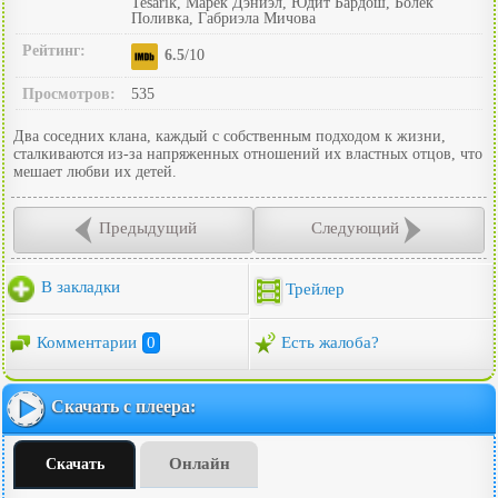
Tesarík, Марек Дэниэл, Юдит Бардош, Болек
Поливка, Габриэла Мичова
Рейтинг:
6.5
/10
Просмотров:
535
Два соседних клана, каждый с собственным подходом к жизни,
сталкиваются из-за напряженных отношений их властных отцов, что
мешает любви их детей.
Предыдущий
Следующий
В закладки
Трейлер
Комментарии
0
Есть жалоба?
Скачать с плеера:
Онлайн
Скачать