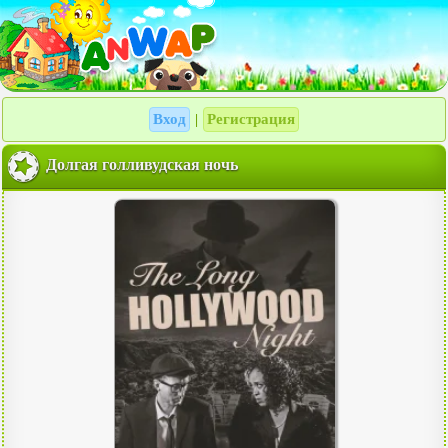
Вход
Регистрация
|
Долгая голливудская ночь