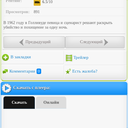
Рейтинг:
6.5
/10
Просмотров:
891
В 1962 году в Голливуде певица и сценарист решают раскрыть
убийство и похищение за одну ночь.
Предыдущий
Следующий
В закладки
Трейлер
Комментарии
0
Есть жалоба?
Скачать с плеера:
Онлайн
Скачать