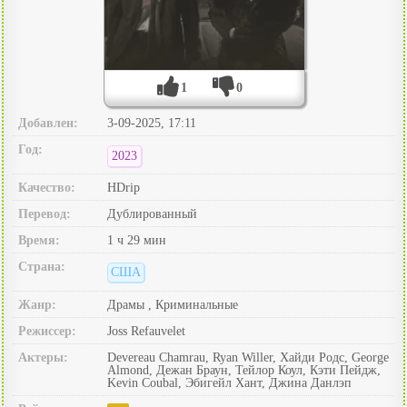
1
0
Добавлен:
3-09-2025, 17:11
Год:
2023
Качество:
HDrip
Перевод:
Дублированный
Время:
1 ч 29 мин
Страна:
США
Жанр:
Драмы , Криминальные
Режиссер:
Joss Refauvelet
Актеры:
Devereau Chamrau, Ryan Willer, Хайди Родс, George
Almond, Дежан Браун, Тейлор Коул, Кэти Пейдж,
Kevin Coubal, Эбигейл Хант, Джина Данлэп