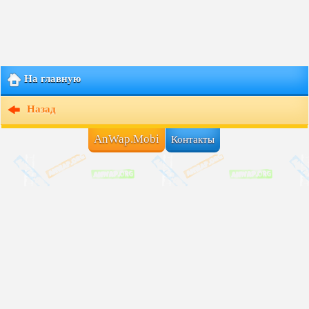
На главную
Назад
AnWap.Mobi
Контакты