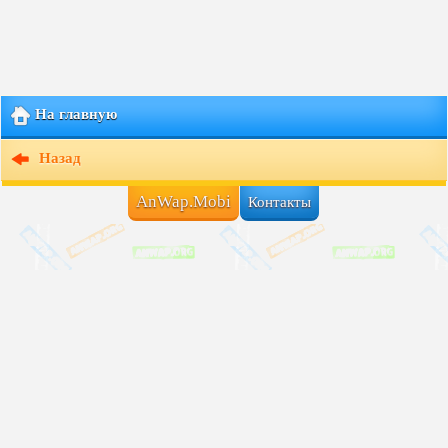
На главную
Назад
AnWap.Mobi
Контакты