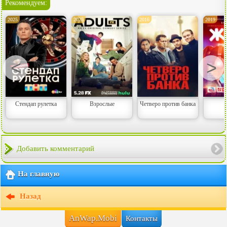
Рекомендуем:
2025
2025
2016
2019
<
>
Стендап рулетка
Взрослые
Четверо против банка
Добавить комментарий
На главную
Назад
AnWap.Mobi
Контакты