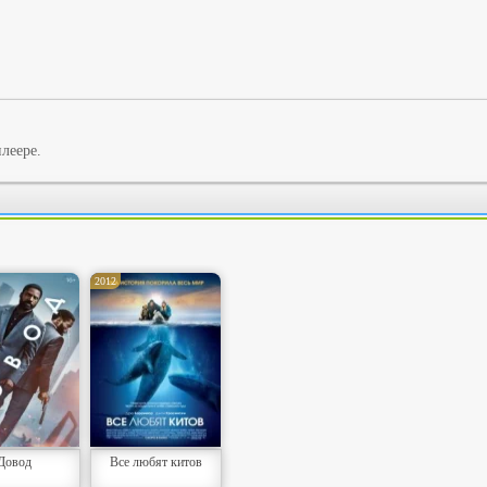
леере.
2012
Довод
Все любят китов