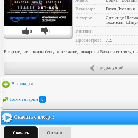
Жанр:
Драмы , Боевики
Режиссер:
Рахул Дхолакия
Актеры:
Дивьенду Шарма,
Теджасви, Шаку
Рейтинг:
0
1
Просмотров:
719
В городе, где пожары бушуют все чаще, пожарный Витал и его зять, п
Предыдущий
В закладки
Комментарии
0
Скачать с плеера:
Онлайн
Скачать