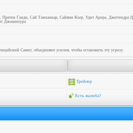
 Пратик Ганди, Сай Тамханкар, Сайями Кхер, Удит Арора, Джитендра 
нт Джошипура
олицейский Самит, объединяют усилия, чтобы остановить эту угрозу.
Трейлер
Есть жалоба?