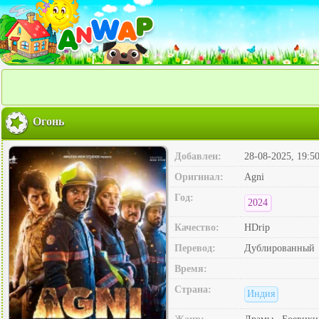
Огонь
Добавлен:
28-08-2025, 19:5
Оригинал:
Agni
Год:
2024
Качество:
HDrip
Перевод:
Дублированный
Время:
Страна:
Индия