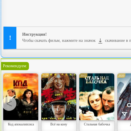
Инструкция!
Чтобы скачать фильм, нажмите на значок
скачивание в п
Рекомендуем:
2007
2024
2012
2020
<
Код апокалипсиса
Всё на кону
Стальная бабочка