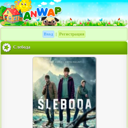
Вход
Регистрация
|
Слебода