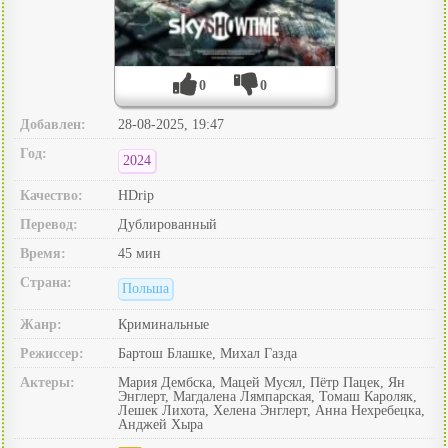
0
0
Добавлен:
28-08-2025, 19:47
Год:
2024
Качество:
HDrip
Перевод:
Дублированный
Время:
45 мин
Страна:
Польша
Жанр:
Криминальные
Режиссер:
Бартош Блашке, Михал Газда
Актеры:
Мария Дембска, Мацей Мусял, Пётр Пацек, Ян
Энглерт, Магдалена Лямпарская, Томаш Кароляк,
Лешек Лихота, Хелена Энглерт, Анна Нехребецка,
Анджей Хыра