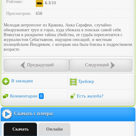
Рейтинг:
6.3
/10
Просмотров:
658
Молодая антрополог из Кракова, Анка Серафин, случайно
обнаруживает труп в горах, куда убежала в поисках самой себя.
Втянутая в раскрытие тайны убийства, ее судьба переплетается с
журналистом Себастьяном, ищущим сенсаций, и местным
полицейским Йендреком, с которым она была близка в подростковом
возрасте.
Предыдущий
Следующий
В закладки
Трейлер
Комментарии
0
Есть жалоба?
Скачать с плеера:
Онлайн
Скачать