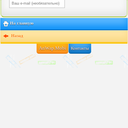
На главную
Назад
AnWap.Mobi
Контакты