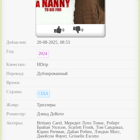
0
0
Добавлен:
20-08-2025, 08:53
Год:
2024
Качество:
HDrip
Перевод:
Дублированный
Время:
Страна:
США
Жанр:
Триллеры
Режиссер:
Дэвид ДеКото
Актеры:
Brittany Carel, Мередит Луиз Томас, Роберт
Брайан Уилсон, Scarlett Fronk, Том Сандовал,
Кэрин Ричман, Дайан Робин, Лэндон Мосс,
Джейсон Фаунт, Grisselle Escotto