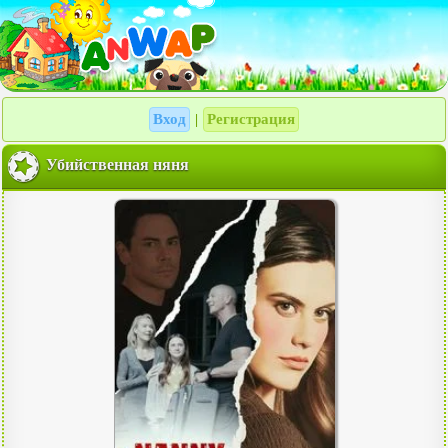
Вход
Регистрация
|
Убийственная няня