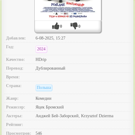
0
0
Добавлен:
6-08-2025, 15:27
Год:
2024
Качество:
HDrip
Перевод:
Дублированный
Время:
Страна:
Польша
Жанр:
Комедии
Режиссер:
Яцек Бромский
Актеры:
Анджей Бей-Заборский, Krzysztof Dzierma
Рейтинг:
Просмотров:
546