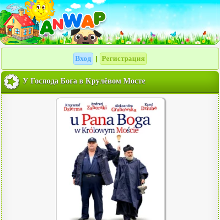
Вход
Регистрация
|
У Господа Бога в Крулёвом Мосте