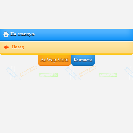
На главную
Назад
AnWap.Mobi
Контакты