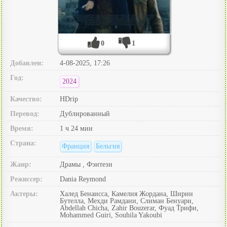
0
1
Добавлен:
4-08-2025, 17:26
Год:
2024
Качество:
HDrip
Перевод:
Дублированный
Время:
1 ч 24 мин
Страна:
Франция
Бельгия
Жанр:
Драмы , Фэнтези
Режиссер:
Dania Reymond
Актеры:
Халед Бенаисса, Камелия Жордана, Ширин
Бутелла, Мехди Рамдани, Слиман Бенуари,
Abdellah Chicha, Zahir Bouzerar, Фуад Трифи,
Mohammed Guiri, Souhila Yakoubi